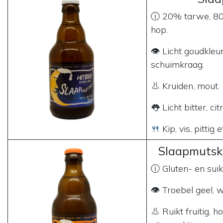
ⓘ 20% tarwe, 80
hop.
👁 Licht goudkleuri
schuimkraag.
👃 Kruiden, mout.
👅 Licht bitter, cit
🍴
Kip, vis, pittig e
Slaapmutske
ⓘ Gluten- en suike
👁 Troebel geel, 
👃 Ruikt fruitig, 