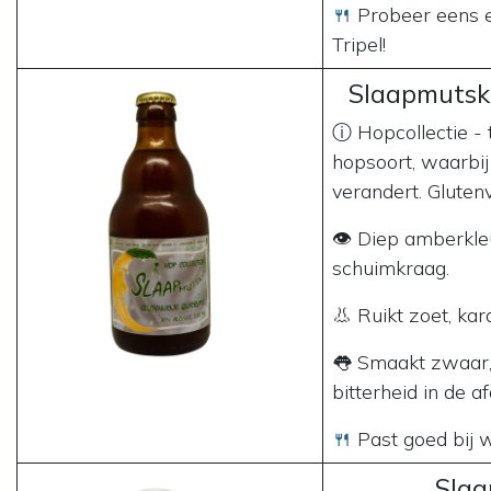
🍴
Probeer eens 
Tripel!
Slaapmutske
ⓘ Hopcollectie -
hopsoort, waarbij
verandert. Glutenvri
👁 Diep amberkleu
schuimkraag.
👃 Ruikt zoet, kar
👅 Smaakt zwaar, 
bitterheid in de a
🍴
Past goed bij w
Slaa