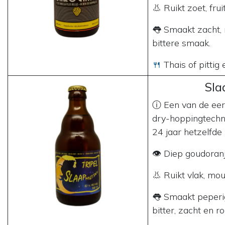
👃 Ruikt zoet, fruit
👅 Smaakt zacht, r
bittere smaak.
🍴
Thais of pittig 
Sla
ⓘ Een van de eers
dry-hoppingtechn
24 jaar hetzelfde 
👁 Diep goudoranj
👃 Ruikt vlak, mou
👅 Smaakt peperig
bitter, zacht en r