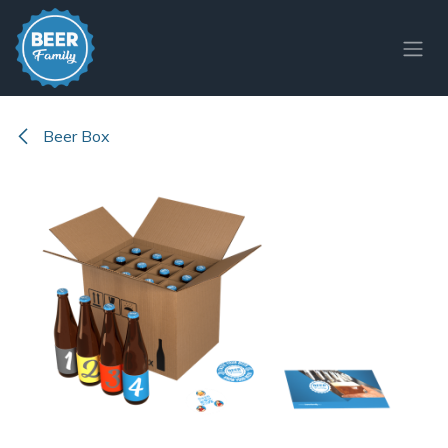
Overslaan naar inhoud
Beer Box