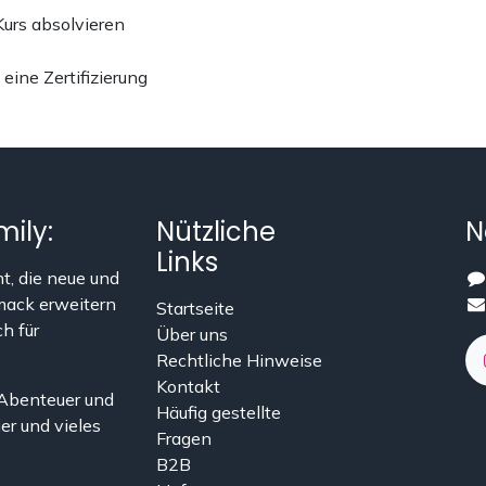
urs absolvieren
 eine Zertifizierung
mily:
Nützliche
N
Links
t, die neue und
mack erweitern
Startseite
ch für
Über uns
Rechtliche Hinweise
Kontakt
 Abenteuer und
Häufig gestellte
ier und vieles
Fragen
B2B