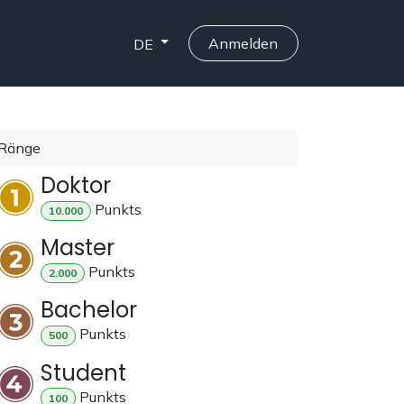
Anmelden
DE
Ränge
Doktor
Punkt
s
10.000
Master
Punkt
s
2.000
Bachelor
Punkt
s
500
Student
Punkt
s
100