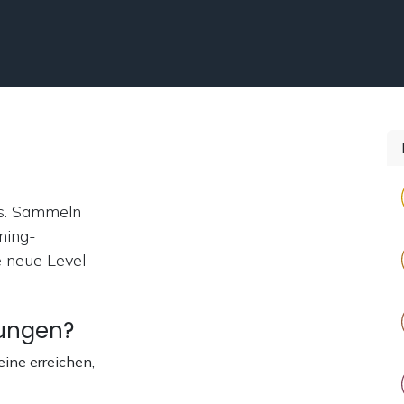
Über
Kontaktaufnahme
s. Sammeln
ning-
e neue Level
nungen?
ine erreichen,